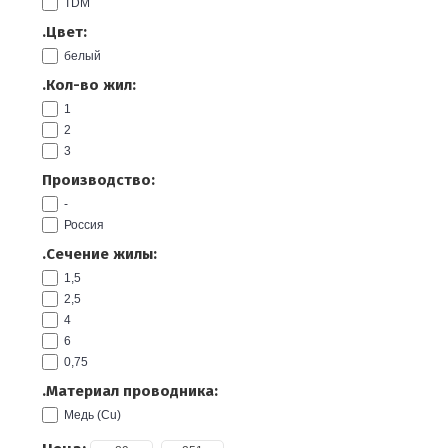
TDM
.Цвет:
белый
.Кол-во жил:
1
2
3
Производство:
-
Россия
.Сечение жилы:
1,5
2,5
4
6
0,75
.Материал проводника:
Медь (Cu)