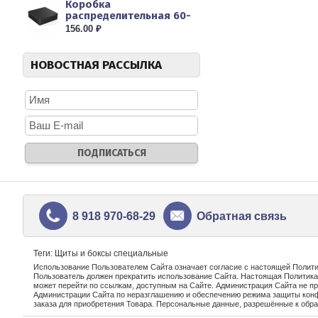
Коробка
распределительная 60-
0302-9005 для прям...
156.00 ₽
НОВОСТНАЯ РАССЫЛКА
8 918 970-68-29
Обратная связь
Теги: Щиты и боксы специальные
Использование Пользователем Сайта означает согласие с настоящей Полити
Пользователь должен прекратить использование Сайта. Настоящая Политика 
может перейти по ссылкам, доступным на Сайте. Администрация Сайта не 
Администрации Сайта по неразглашению и обеспечению режима защиты конф
заказа для приобретения Товара. Персональные данные, разрешённые к обр