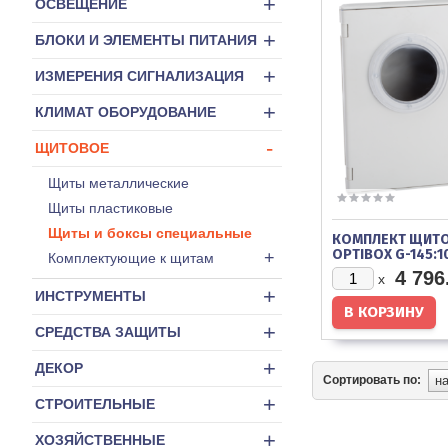
+
ОСВЕЩЕНИЕ
+
БЛОКИ И ЭЛЕМЕНТЫ ПИТАНИЯ
+
ИЗМЕРЕНИЯ СИГНАЛИЗАЦИЯ
+
КЛИМАТ ОБОРУДОВАНИЕ
-
ЩИТОВОЕ
Щиты металлические
Щиты пластиковые
Щиты и боксы специальные
КОМПЛЕКТ ЩИТ
OPTIBOX G-145:10
+
Комплектующие к щитам
IP54/OP/PMPN-
4 796
x
+
ИНСТРУМЕНТЫ
+
СРЕДСТВА ЗАЩИТЫ
+
ДЕКОР
Сортировать по:
+
СТРОИТЕЛЬНЫЕ
+
ХОЗЯЙСТВЕННЫЕ