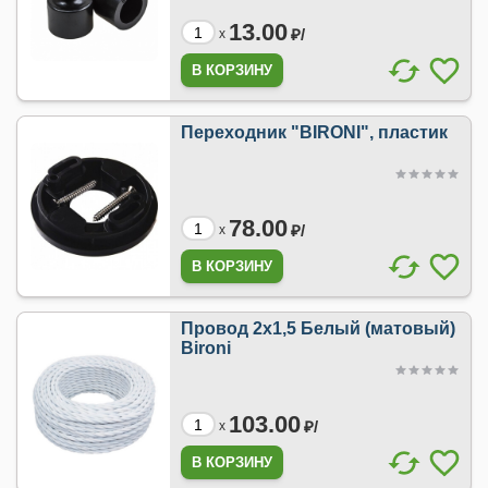
13.00
₽/
x
Переходник "BIRONI", пластик
78.00
₽/
x
Провод 2х1,5 Белый (матовый)
Bironi
103.00
₽/
x