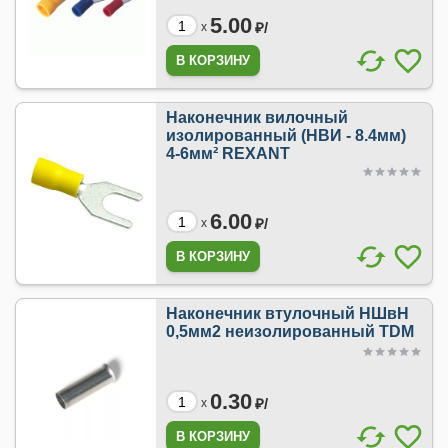
5.00
₽/
x
Наконечник вилочный
изолированный (НВИ - 8.4мм)
4-6мм² REXANT
6.00
₽/
x
Наконечник втулочный НШвН
0,5мм2 неизолированный TDM
0.30
₽/
x