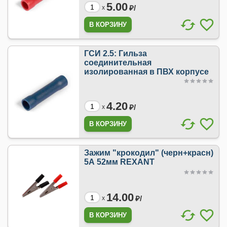
5.00
₽/
x
ГСИ 2.5: Гильза
соединительная
изолированная в ПВХ корпусе
4.20
₽/
x
Зажим "крокодил" (черн+красн)
5А 52мм REXANT
14.00
₽/
x