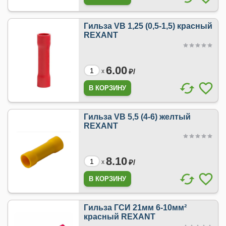
Гильза VB 1,25 (0,5-1,5) красный
REXANT
6.00
₽/
x
Гильза VB 5,5 (4-6) желтый
REXANT
8.10
₽/
x
Гильза ГСИ 21мм 6-10мм²
красный REXANT