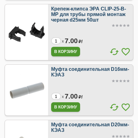
Крепеж-клипса ЭРА CLIP-25-B-
MP для трубы прямой монтаж
черная d25мм 50шт
7.00
₽/
x
Муфта соединительная D16мм-
КЭАЗ
7.00
₽/
x
Муфта соединительная D20мм-
КЭАЗ