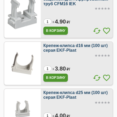
труб CFM16 IEK
4.90
₽/
x
Крепеж-клипса d16 мм (100 шт)
серая EKF-Plast
3.80
₽/
x
Крепеж-клипса d25 мм (100 шт)
серая EKF-Plast
4.00
₽/
x