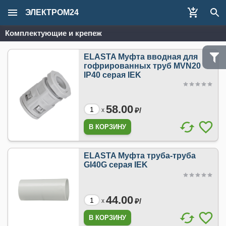
ЭЛЕКТРОМ24
Комплектующие и крепеж
ELASTA Муфта вводная для
гофрированных труб MVN20
IP40 серая IEK
58.00
₽/
x
ELASTA Муфта труба-труба
GI40G серая IEK
44.00
₽/
x