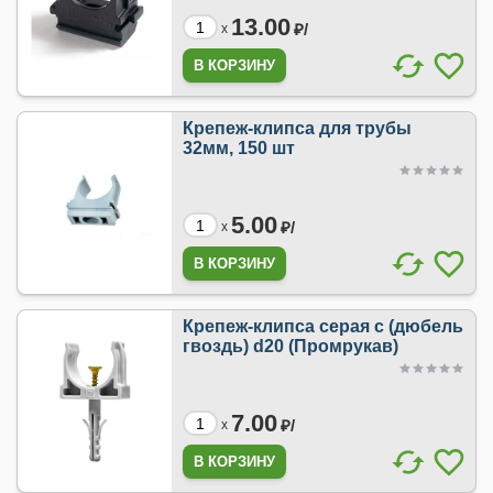
13.00
₽/
x
Крепеж-клипса для трубы
32мм, 150 шт
5.00
₽/
x
Крепеж-клипса серая с (дюбель
гвоздь) d20 (Промрукав)
7.00
₽/
x