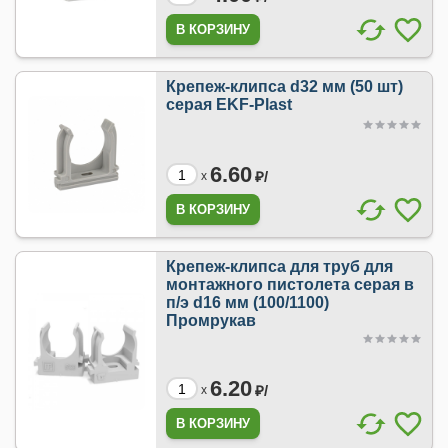
Крепеж-клипса d32 мм (50 шт)
серая EKF-Plast
6.60
₽/
x
Крепеж-клипса для труб для
монтажного пистолета серая в
п/э d16 мм (100/1100)
Промрукав
6.20
₽/
x