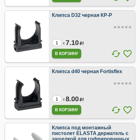
Клипса D32 черная КР-Р
7.10
₽/
x
Клипса d40 черная Fortisflex
8.00
₽/
x
Клипса под монтажный
пистолет ELASTA держатель с
защелкой для гофрированных