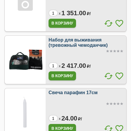
1 351.00
₽/
x
Набор для выживания
(тревожный чемоданчик)
2 417.00
₽/
x
Свеча парафин 17см
24.00
₽/
x