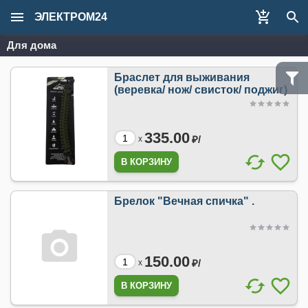
ЭЛЕКТРОМ24
Для дома
Браслет для выживания
(веревка/ нож/ свисток/ поджиг)
335.00
₽/
x
Брелок "Вечная спичка" .
150.00
₽/
x