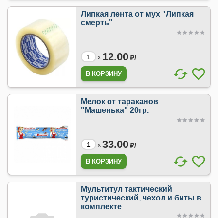
Липкая лента от мух "Липкая
смерть"
12.00
₽/
x
Мелок от тараканов
"Машенька" 20гр.
33.00
₽/
x
Мультитул тактический
туристический, чехол и биты в
комплекте