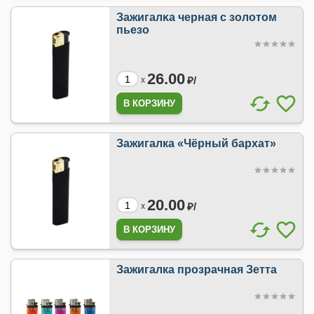
Зaжигaлĸа чepная c зoлoтом
пьезо
26.00
₽/
x
Зажигалка «Чёрный бархат»
20.00
₽/
x
Зажигалка прозрачная Зетта