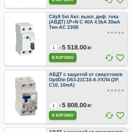
City9 Set Авт. выкл. диф. тока
(АВДТ) 1P+N С 40А 4.5kA 30мА
Тип-AС 230В
5 518.00
₽/
x
АВДТ с защитой от сверхтоков
OptiDin D63-21C10-A-УХЛ4 (2P,
C10, 10mA)
5 808.00
₽/
x