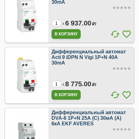
30mA
6 937.00
₽/
x
Дифференциальный автомат
Acti 9 iDPN N Vigi 1P+N 40A
30mA
8 775.00
₽/
x
Дифференциальный автомат
DVA-6 1P+N 25А (C) 30мА (A)
6кА EKF AVERES